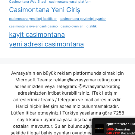
Casimontana Web Sitesi
casimontana yasal platform
Casimontana Yeni Giriş
casimontana yenilikçi özellikler
casimontana çevrimiçi oyunlar
casimontana üyeler canlı casino
casino oyunları
gizlilik
kayit casimontana
yeni adresi casimontana
Avrasya'nın en büyük reklam platformunda olmak için
Microsoft Teams:
reklam@avrasyamarketing.com
adresimizden veya Telegram: @Avrasyamarketing
adresimizden irtibat kurabilirsiniz. (Tek iletişim
adreslerimiz teams / telegram ve mail adresimizdir.
Harici hiçbir iletişim adresimiz bulunmamaktadır.
Lütfen itibar etmeyiniz.) Türkiye yasalarına göre 7258
sayılı kanun uyarınca yasa dışı bahis oynamanın
cezaları mevcuttur. Şu an bulunduğunuz site hiç bir
şekilde illegal bahis oyunları oynatmıyor ve oynamaya