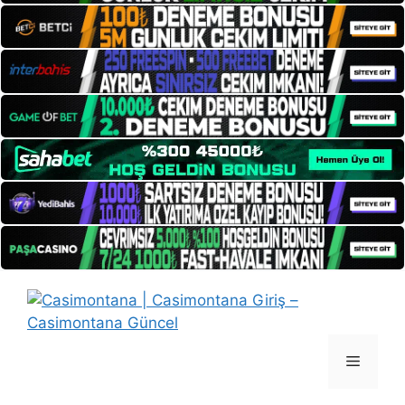
İçeriğe
atla
Menü