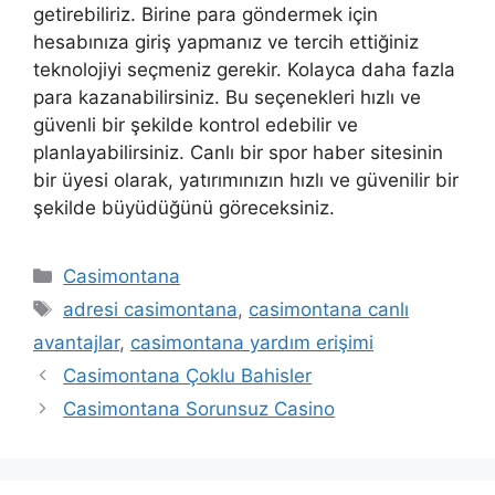
getirebiliriz. Birine para göndermek için
hesabınıza giriş yapmanız ve tercih ettiğiniz
teknolojiyi seçmeniz gerekir. Kolayca daha fazla
para kazanabilirsiniz. Bu seçenekleri hızlı ve
güvenli bir şekilde kontrol edebilir ve
planlayabilirsiniz. Canlı bir spor haber sitesinin
bir üyesi olarak, yatırımınızın hızlı ve güvenilir bir
şekilde büyüdüğünü göreceksiniz.
Kategoriler
Casimontana
Etiketler
adresi casimontana
,
casimontana canlı
avantajlar
,
casimontana yardım erişimi
Casimontana Çoklu Bahisler
Casimontana Sorunsuz Casino