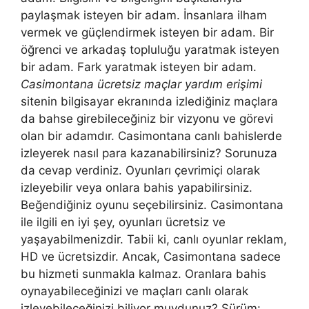
paylaşmak isteyen bir adam. İnsanlara ilham
vermek ve güçlendirmek isteyen bir adam. Bir
öğrenci ve arkadaş topluluğu yaratmak isteyen
bir adam. Fark yaratmak isteyen bir adam.
Casimontana ücretsiz maçlar yardım erişimi
sitenin bilgisayar ekranında izlediğiniz maçlara
da bahse girebileceğiniz bir vizyonu ve görevi
olan bir adamdır. Casimontana canlı bahislerde
izleyerek nasıl para kazanabilirsiniz? Sorunuza
da cevap verdiniz. Oyunları çevrimiçi olarak
izleyebilir veya onlara bahis yapabilirsiniz.
Beğendiğiniz oyunu seçebilirsiniz. Casimontana
ile ilgili en iyi şey, oyunları ücretsiz ve
yaşayabilmenizdir. Tabii ki, canlı oyunlar reklam,
HD ve ücretsizdir. Ancak, Casimontana sadece
bu hizmeti sunmakla kalmaz. Oranlara bahis
oynayabileceğinizi ve maçları canlı olarak
izleyebileceğinizi biliyor muydunuz? Sürüm: