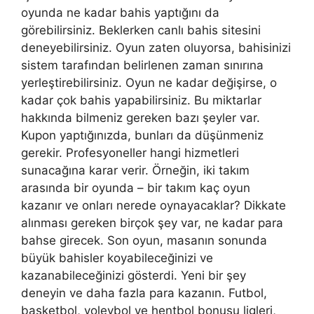
oyunda ne kadar bahis yaptığını da
görebilirsiniz. Beklerken canlı bahis sitesini
deneyebilirsiniz. Oyun zaten oluyorsa, bahisinizi
sistem tarafından belirlenen zaman sınırına
yerleştirebilirsiniz. Oyun ne kadar değişirse, o
kadar çok bahis yapabilirsiniz. Bu miktarlar
hakkında bilmeniz gereken bazı şeyler var.
Kupon yaptığınızda, bunları da düşünmeniz
gerekir. Profesyoneller hangi hizmetleri
sunacağına karar verir. Örneğin, iki takım
arasında bir oyunda – bir takım kaç oyun
kazanır ve onları nerede oynayacaklar? Dikkate
alınması gereken birçok şey var, ne kadar para
bahse girecek. Son oyun, masanın sonunda
büyük bahisler koyabileceğinizi ve
kazanabileceğinizi gösterdi. Yeni bir şey
deneyin ve daha fazla para kazanın. Futbol,
basketbol, voleybol ve hentbol bonusu ligleri,