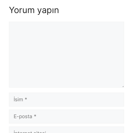
Yorum yapın
Yorum
İsim
E-
posta
İnternet