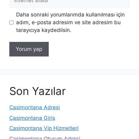
sitesi
Daha sonraki yorumlarımda kullanılması için
adım, e-posta adresim ve site adresim bu
tarayıcıya kaydedilsin.
Son Yazılar
Casimontana Adresi
Casimontana Giriş
Casimontana Vip Hizmetleri
Casimontana Oturum Adresi