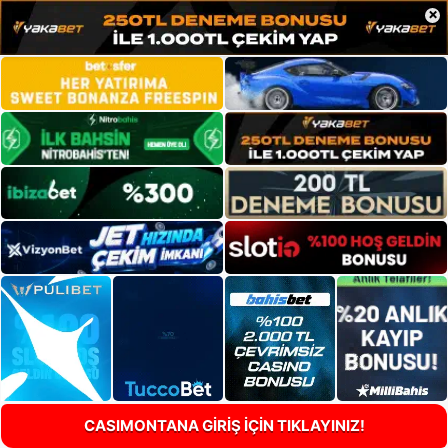
×
CASIMONTANA GİRİŞ İÇİN TIKLAYINIZ!