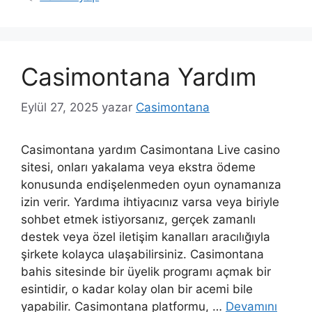
Casimontana Yardım
Eylül 27, 2025
yazar
Casimontana
Casimontana yardım Casimontana Live casino
sitesi, onları yakalama veya ekstra ödeme
konusunda endişelenmeden oyun oynamanıza
izin verir. Yardıma ihtiyacınız varsa veya biriyle
sohbet etmek istiyorsanız, gerçek zamanlı
destek veya özel iletişim kanalları aracılığıyla
şirkete kolayca ulaşabilirsiniz. Casimontana
bahis sitesinde bir üyelik programı açmak bir
esintidir, o kadar kolay olan bir acemi bile
yapabilir. Casimontana platformu, …
Devamını