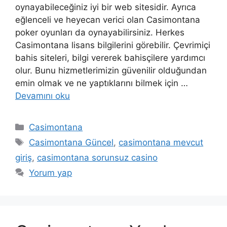
oynayabileceğiniz iyi bir web sitesidir. Ayrıca
eğlenceli ve heyecan verici olan Casimontana
poker oyunları da oynayabilirsiniz. Herkes
Casimontana lisans bilgilerini görebilir. Çevrimiçi
bahis siteleri, bilgi vererek bahisçilere yardımcı
olur. Bunu hizmetlerimizin güvenilir olduğundan
emin olmak ve ne yaptıklarını bilmek için …
Devamını oku
Kategoriler
Casimontana
Etiketler
Casimontana Güncel
,
casimontana mevcut
giriş
,
casimontana sorunsuz casino
Yorum yap