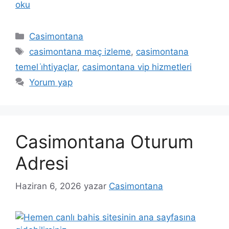
oku
Kategoriler
Casimontana
Etiketler
casimontana maç izleme
,
casimontana
temel i̇htiyaçlar
,
casimontana vip hizmetleri
Yorum yap
Casimontana Oturum
Adresi
Haziran 6, 2026
yazar
Casimontana