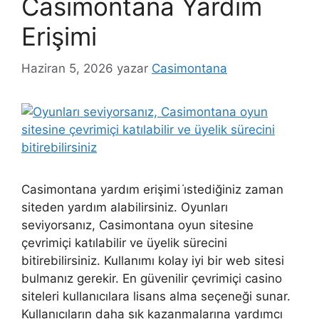
Casimontana Yardım
Erişimi
Haziran 5, 2026
yazar
Casimontana
Casimontana yardım erişimi i̇stediğiniz zaman
siteden yardım alabilirsiniz. Oyunları
seviyorsanız, Casimontana oyun sitesine
çevrimiçi katılabilir ve üyelik sürecini
bitirebilirsiniz. Kullanımı kolay iyi bir web sitesi
bulmanız gerekir. En güvenilir çevrimiçi casino
siteleri kullanıcılara lisans alma seçeneği sunar.
Kullanıcıların daha sık kazanmalarına yardımcı