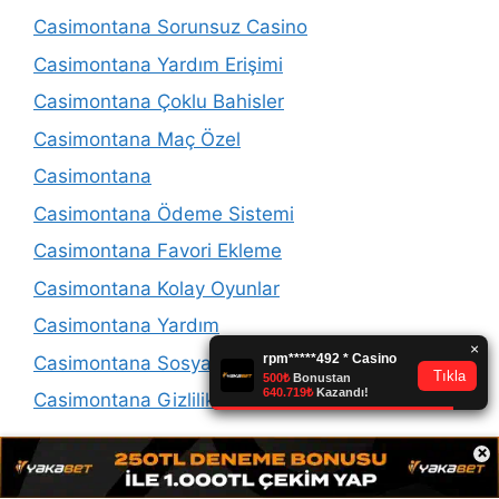
Casimontana Sorunsuz Casino
Casimontana Yardım Erişimi
Casimontana Çoklu Bahisler
Casimontana Maç Özel
Casimontana
Casimontana Ödeme Sistemi
Casimontana Favori Ekleme
Casimontana Kolay Oyunlar
Casimontana Yardım
Casimontana Sosyal Medya
Casimontana Gizlilik
×