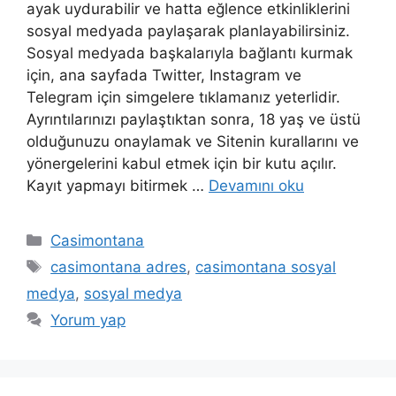
ayak uydurabilir ve hatta eğlence etkinliklerini
sosyal medyada paylaşarak planlayabilirsiniz.
Sosyal medyada başkalarıyla bağlantı kurmak
için, ana sayfada Twitter, Instagram ve
Telegram için simgelere tıklamanız yeterlidir.
Ayrıntılarınızı paylaştıktan sonra, 18 yaş ve üstü
olduğunuzu onaylamak ve Sitenin kurallarını ve
yönergelerini kabul etmek için bir kutu açılır.
Kayıt yapmayı bitirmek …
Devamını oku
Kategoriler
Casimontana
Etiketler
casimontana adres
,
casimontana sosyal
medya
,
sosyal medya
Yorum yap