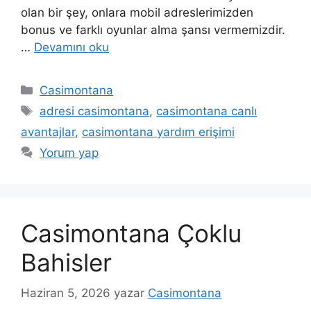
olan bir şey, onlara mobil adreslerimizden
bonus ve farklı oyunlar alma şansı vermemizdir.
…
Devamını oku
Kategoriler
Casimontana
Etiketler
adresi casimontana
,
casimontana canlı
avantajlar
,
casimontana yardım erişimi
Yorum yap
Casimontana Çoklu
Bahisler
Haziran 5, 2026
yazar
Casimontana