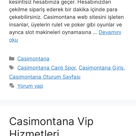
kesintisiz hesabınıza geçer. Hesabınızdan
çekilme sipariş ederek bir dakika içinde para
çekebilirsiniz. Casimontana web sitesini işleten
insanlar, üyelerin rulet ve poker gibi oyunlar ve
ayrıca slot makineleri oynamasına …
Devamını
oku
Kategoriler
Casimontana
Etiketler
Casimontana Canlı Spor
,
Casimontana Giriş
,
Casimontana Oturum Sayfası
Yorum yap
Casimontana Vip
Hizmetleri