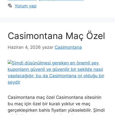
Yorum yap
Casimontana Maç Özel
Haziran 4, 2026
yazar
Casimontana
Casimontana maç özel Casimontana sitesinin
bu maç için özel bir kuralı yoktur ve maç
gerçekleşirken bahis fiyatları yükselebilir. Şimdi