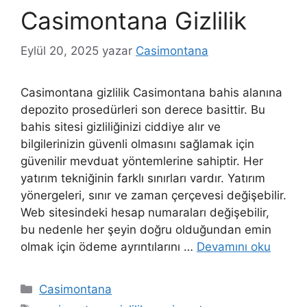
Casimontana Gizlilik
Eylül 20, 2025
yazar
Casimontana
Casimontana gizlilik Casimontana bahis alanına
depozito prosedürleri son derece basittir. Bu
bahis sitesi gizliliğinizi ciddiye alır ve
bilgilerinizin güvenli olmasını sağlamak için
güvenilir mevduat yöntemlerine sahiptir. Her
yatırım tekniğinin farklı sınırları vardır. Yatırım
yönergeleri, sınır ve zaman çerçevesi değişebilir.
Web sitesindeki hesap numaraları değişebilir,
bu nedenle her şeyin doğru olduğundan emin
olmak için ödeme ayrıntılarını …
Devamını oku
Kategoriler
Casimontana