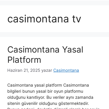
casimontana tv
Casimontana Yasal
Platform
Haziran 21, 2025
yazar
Casimontana
Casimontana yasal platform Casimontana
bilgileri bunun yasal bir oyun platformu
olduğunu kanıtlıyor. Bu veriler aynı zamanda
sitenin güvenilir olduğunu göstermektedir.