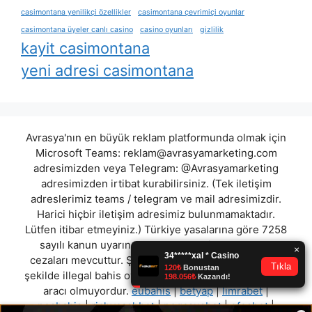
casimontana yenilikçi özellikler
casimontana çevrimiçi oyunlar
casimontana üyeler canlı casino
casino oyunları
gizlilik
kayit casimontana
yeni adresi casimontana
Avrasya'nın en büyük reklam platformunda olmak için
Microsoft Teams:
reklam@avrasyamarketing.com
adresimizden veya Telegram: @Avrasyamarketing
adresimizden irtibat kurabilirsiniz. (Tek iletişim
adreslerimiz teams / telegram ve mail adresimizdir.
Harici hiçbir iletişim adresimiz bulunmamaktadır.
Lütfen itibar etmeyiniz.) Türkiye yasalarına göre 7258
sayılı kanun uyarınca yasa dışı bahis oynamanın
cezaları mevcuttur. Şu an bulunduğunuz site hiç bir
şekilde illegal bahis oyunları oynatmıyor ve oynamaya
aracı olmuyordur.
eubahis
|
betyap
|
limrabet
|
nosbahis
|
richycashbet
|
pegasusbet
|
efesbet
|