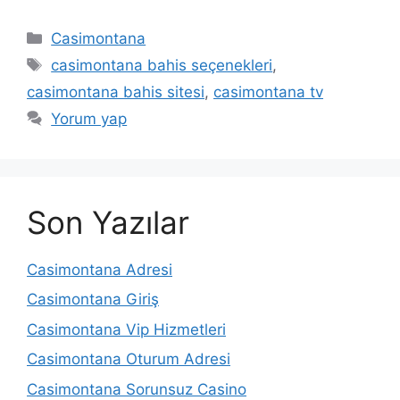
Kategoriler
Casimontana
Etiketler
casimontana bahis seçenekleri
,
casimontana bahis sitesi
,
casimontana tv
Yorum yap
Son Yazılar
Casimontana Adresi
Casimontana Giriş
Casimontana Vip Hizmetleri
Casimontana Oturum Adresi
Casimontana Sorunsuz Casino