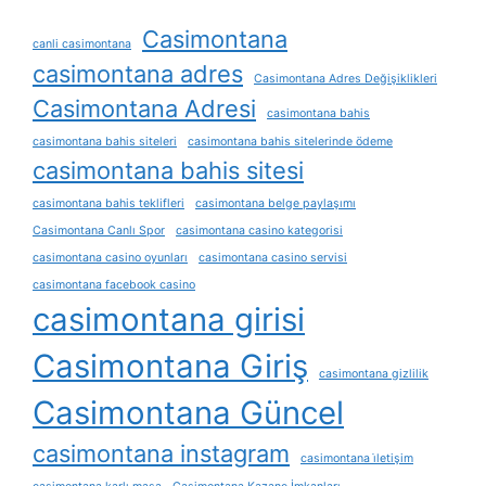
Casimontana
canli casimontana
casimontana adres
Casimontana Adres Değişiklikleri
Casimontana Adresi
casimontana bahis
casimontana bahis siteleri
casimontana bahis sitelerinde ödeme
casimontana bahis sitesi
casimontana bahis teklifleri
casimontana belge paylaşımı
Casimontana Canlı Spor
casimontana casino kategorisi
casimontana casino oyunları
casimontana casino servisi
casimontana facebook casino
casimontana girisi
Casimontana Giriş
casimontana gizlilik
Casimontana Güncel
casimontana instagram
casimontana i̇letişim