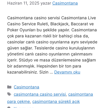
Haziran 11, 2025
yazar
Casimontana
Casimontana casino servisi Casimontana Live
Casino Service Ruleti, Blackjack, Baccarat ve
Poker Oyunları bu şekilde yapılır. Casimontana
çok para kazanan riskli bir bahisçi olsa da,
casinolar canlı casino oyunlarına aynı seviyede
güven sağlar. Tesislerde casino kuruluşlarının
yönetimi canlı casino oyunlarının çalınmasını
içerir. Stüdyo ve masa düzenlemesine sağlam
bir adanmışlık. Hepsinden bir ton para
kazanabilirsiniz. Sizin …
Devamını oku
Kategoriler
Casimontana
Etiketler
casimontana casino servisi
,
casimontana
para çekme
,
casimontana sürekli açık