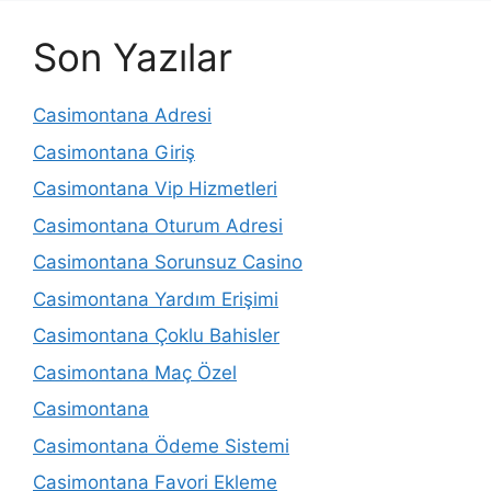
Son Yazılar
Casimontana Adresi
Casimontana Giriş
Casimontana Vip Hizmetleri
Casimontana Oturum Adresi
Casimontana Sorunsuz Casino
Casimontana Yardım Erişimi
Casimontana Çoklu Bahisler
Casimontana Maç Özel
Casimontana
Casimontana Ödeme Sistemi
Casimontana Favori Ekleme