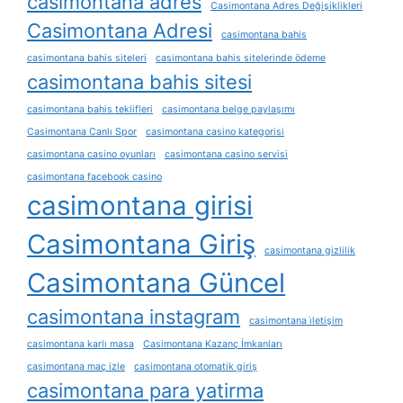
casimontana adres
Casimontana Adres Değişiklikleri
Casimontana Adresi
casimontana bahis
casimontana bahis siteleri
casimontana bahis sitelerinde ödeme
casimontana bahis sitesi
casimontana bahis teklifleri
casimontana belge paylaşımı
Casimontana Canlı Spor
casimontana casino kategorisi
casimontana casino oyunları
casimontana casino servisi
casimontana facebook casino
casimontana girisi
Casimontana Giriş
casimontana gizlilik
Casimontana Güncel
casimontana instagram
casimontana i̇letişim
casimontana karlı masa
Casimontana Kazanç İmkanları
casimontana maç izle
casimontana otomatik giriş
casimontana para yatirma