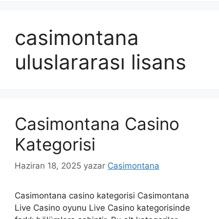
casimontana
uluslararası lisans
Casimontana Casino
Kategorisi
Haziran 18, 2025
yazar
Casimontana
Casimontana casino kategorisi Casimontana
Live Casino oyunu Live Casino kategorisinde