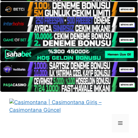
İçeriğe
atla
Menü