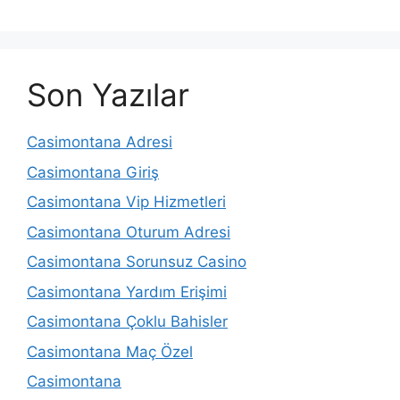
Son Yazılar
Casimontana Adresi
Casimontana Giriş
Casimontana Vip Hizmetleri
Casimontana Oturum Adresi
Casimontana Sorunsuz Casino
Casimontana Yardım Erişimi
Casimontana Çoklu Bahisler
Casimontana Maç Özel
Casimontana