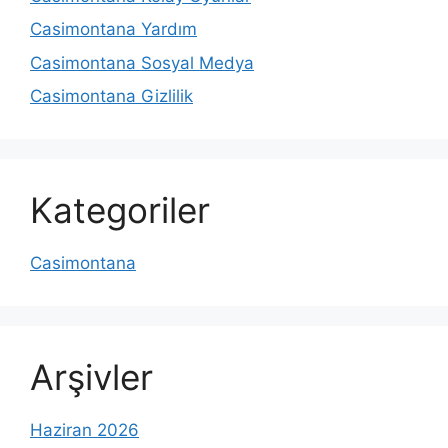
Casimontana Yardım
Casimontana Sosyal Medya
Casimontana Gizlilik
Kategoriler
Casimontana
Arşivler
Haziran 2026