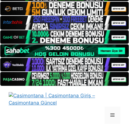
İçeriğe
atla
Menü