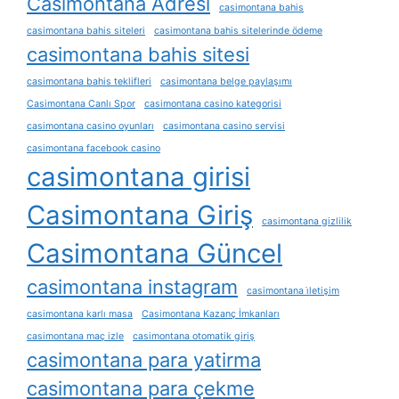
Casimontana Adresi
casimontana bahis
casimontana bahis siteleri
casimontana bahis sitelerinde ödeme
casimontana bahis sitesi
casimontana bahis teklifleri
casimontana belge paylaşımı
Casimontana Canlı Spor
casimontana casino kategorisi
casimontana casino oyunları
casimontana casino servisi
casimontana facebook casino
casimontana girisi
Casimontana Giriş
casimontana gizlilik
Casimontana Güncel
casimontana instagram
casimontana i̇letişim
casimontana karlı masa
Casimontana Kazanç İmkanları
casimontana maç izle
casimontana otomatik giriş
casimontana para yatirma
casimontana para çekme