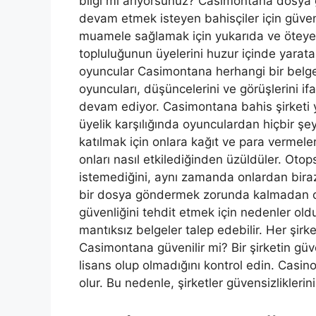
bilgi mi arıyorsunuz? Casimontana dos
devam etmek isteyen bahisçiler için güvenil
muamele sağlamak için yukarıda ve öteye
topluluğunun üyelerini huzur içinde yaratabi
oyuncular Casimontana herhangi bir belgey
oyuncuları, düşüncelerini ve görüşlerini 
devam ediyor. Casimontana bahis şirketi yük
üyelik karşılığında oyunculardan hiçbir ş
katılmak için onlara kağıt ve para vermeler
onları nasıl etkilediğinden üzüldüler. Oto
istemediğini, aynı zamanda onlardan biraz
bir dosya göndermek zorunda kalmadan oyu
güvenliğini tehdit etmek için nedenler oldu
mantıksız belgeler talep edebilir. Her şirk
Casimontana güvenilir mi? Bir şirketin güven
lisans olup olmadığını kontrol edin. Casino
olur. Bu nedenle, şirketler güvensizliklerin