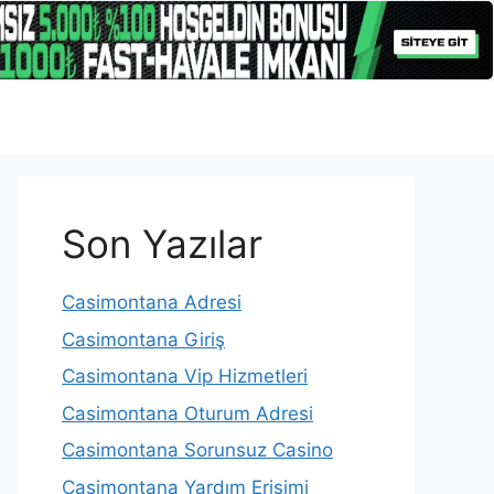
Son Yazılar
Casimontana Adresi
Casimontana Giriş
Casimontana Vip Hizmetleri
Casimontana Oturum Adresi
Casimontana Sorunsuz Casino
Casimontana Yardım Erişimi