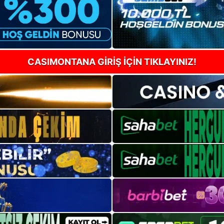
CASIMONTANA GİRİŞ İÇİN TIKLAYINIZ!