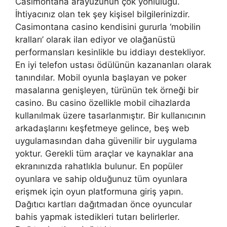
Casimontana arayüzünün çok yönlülüğü.
İhtiyacınız olan tek şey kişisel bilgilerinizdir.
Casimontana casino kendisini gururla ‘mobilin
kralları’ olarak ilan ediyor ve olağanüstü
performansları kesinlikle bu iddiayı destekliyor.
En iyi telefon ustası ödülünün kazananları olarak
tanındılar. Mobil oyunla başlayan ve poker
masalarına genişleyen, türünün tek örneği bir
casino. Bu casino özellikle mobil cihazlarda
kullanılmak üzere tasarlanmıştır. Bir kullanıcının
arkadaşlarını keşfetmeye gelince, beş web
uygulamasından daha güvenilir bir uygulama
yoktur. Gerekli tüm araçlar ve kaynaklar ana
ekranınızda rahatlıkla bulunur. En popüler
oyunlara ve sahip olduğunuz tüm oyunlara
erişmek için oyun platformuna giriş yapın.
Dağıtıcı kartları dağıtmadan önce oyuncular
bahis yapmak istedikleri tutarı belirlerler.