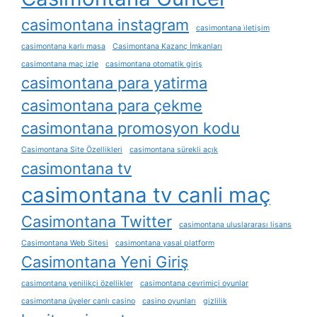
casimontana instagram
casimontana i̇letişim
casimontana karlı masa
Casimontana Kazanç İmkanları
casimontana maç izle
casimontana otomatik giriş
casimontana para yatirma
casimontana para çekme
casimontana promosyon kodu
Casimontana Site Özellikleri
casimontana sürekli açık
casimontana tv
casimontana tv canli maç
Casimontana Twitter
casimontana uluslararası lisans
Casimontana Web Sitesi
casimontana yasal platform
Casimontana Yeni Giriş
casimontana yenilikçi özellikler
casimontana çevrimiçi oyunlar
casimontana üyeler canlı casino
casino oyunları
gizlilik