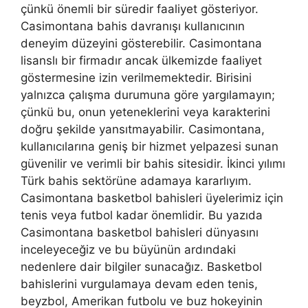
çünkü önemli bir süredir faaliyet gösteriyor.
Casimontana bahis davranışı kullanıcının
deneyim düzeyini gösterebilir. Casimontana
lisanslı bir firmadır ancak ülkemizde faaliyet
göstermesine izin verilmemektedir. Birisini
yalnızca çalışma durumuna göre yargılamayın;
çünkü bu, onun yeteneklerini veya karakterini
doğru şekilde yansıtmayabilir. Casimontana,
kullanıcılarına geniş bir hizmet yelpazesi sunan
güvenilir ve verimli bir bahis sitesidir. İkinci yılımı
Türk bahis sektörüne adamaya kararlıyım.
Casimontana basketbol bahisleri üyelerimiz için
tenis veya futbol kadar önemlidir. Bu yazıda
Casimontana basketbol bahisleri dünyasını
inceleyeceğiz ve bu büyünün ardındaki
nedenlere dair bilgiler sunacağız. Basketbol
bahislerini vurgulamaya devam eden tenis,
beyzbol, Amerikan futbolu ve buz hokeyinin