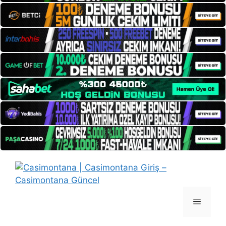
İçeriğe
atla
Menü