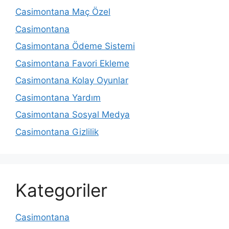
Casimontana Maç Özel
Casimontana
Casimontana Ödeme Sistemi
Casimontana Favori Ekleme
Casimontana Kolay Oyunlar
Casimontana Yardım
Casimontana Sosyal Medya
Casimontana Gizlilik
Kategoriler
Casimontana