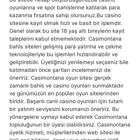
oyunlarına ve spor bahislerine katılarak para
kazanma fırsatına sahip olursunuz.Bu casino
sitesine kayıt olmak hızlı ve basit bir işlemdir.
Genel olarak bu site 18 yaş altı bireylerin kayıt
taleplerini kabul etmemektedir. Casimontana
bahis siteleri gelişmiş para yatırma ve çekme
teknolojileriyle bu işlemleri hızlandırabilir ve
geliştirebilir. Üyeliğinizi yenilemeyi seçseniz bile
katılmadan önce şartları incelemenizi de
öneririz. Casimontana oyun sitesi gerçek
zamanlı bahis ve casino oyunları sunmaktadır
ve günümüzün en popüler oyun sitelerinden
biridir. Başarılı canlı casino oyunları için tutarlı
bir yatırım seviyesini korumanızı öneririz. Bu
yönergelere uymayı kabul ederek Casimontana
topluluğunun bir üyesi olabilirsiniz. Casimontana
üyelik hizmeti, müşterilerinden web sitesi ile