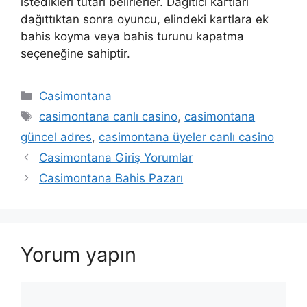
istedikleri tutarı belirlerler. Dağıtıcı kartları
dağıttıktan sonra oyuncu, elindeki kartlara ek
bahis koyma veya bahis turunu kapatma
seçeneğine sahiptir.
Kategoriler
Casimontana
Etiketler
casimontana canlı casino
,
casimontana
güncel adres
,
casimontana üyeler canlı casino
Casimontana Giriş Yorumlar
Casimontana Bahis Pazarı
Yorum yapın
Yorum