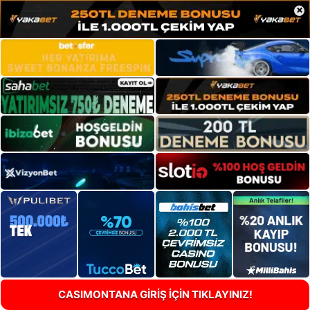
×
CASIMONTANA GİRİŞ İÇİN TIKLAYINIZ!