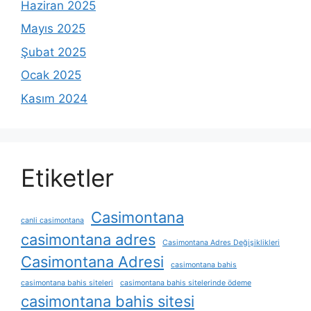
Haziran 2025
Mayıs 2025
Şubat 2025
Ocak 2025
Kasım 2024
Etiketler
Casimontana
canli casimontana
casimontana adres
Casimontana Adres Değişiklikleri
Casimontana Adresi
casimontana bahis
casimontana bahis siteleri
casimontana bahis sitelerinde ödeme
casimontana bahis sitesi