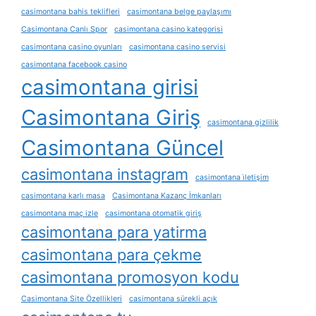
casimontana bahis teklifleri
casimontana belge paylaşımı
Casimontana Canlı Spor
casimontana casino kategorisi
casimontana casino oyunları
casimontana casino servisi
casimontana facebook casino
casimontana girisi
Casimontana Giriş
casimontana gizlilik
Casimontana Güncel
casimontana instagram
casimontana i̇letişim
casimontana karlı masa
Casimontana Kazanç İmkanları
casimontana maç izle
casimontana otomatik giriş
casimontana para yatirma
casimontana para çekme
casimontana promosyon kodu
Casimontana Site Özellikleri
casimontana sürekli açık