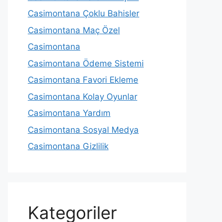
Casimontana Çoklu Bahisler
Casimontana Maç Özel
Casimontana
Casimontana Ödeme Sistemi
Casimontana Favori Ekleme
Casimontana Kolay Oyunlar
Casimontana Yardım
Casimontana Sosyal Medya
Casimontana Gizlilik
Kategoriler