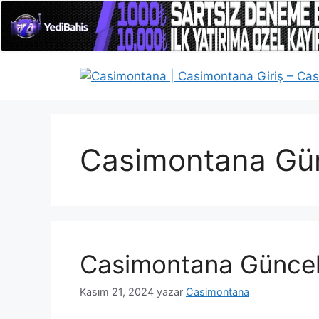
İçeriğe
atla
Casimontana Gün
Casimontana Güncel 
Kasım 21, 2024
yazar
Casimontana