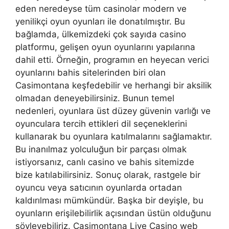
eden neredeyse tüm casinolar modern ve
yenilikçi oyun oyunları ile donatılmıştır. Bu
bağlamda, ülkemizdeki çok sayıda casino
platformu, gelişen oyun oyunlarını yapılarına
dahil etti. Örneğin, programın en heyecan verici
oyunlarını bahis sitelerinden biri olan
Casimontana keşfedebilir ve herhangi bir aksilik
olmadan deneyebilirsiniz. Bunun temel
nedenleri, oyunlara üst düzey güvenin varlığı ve
oyunculara tercih ettikleri dil seçeneklerini
kullanarak bu oyunlara katılmalarını sağlamaktır.
Bu inanılmaz yolculuğun bir parçası olmak
istiyorsanız, canlı casino ve bahis sitemizde
bize katılabilirsiniz. Sonuç olarak, rastgele bir
oyuncu veya satıcının oyunlarda ortadan
kaldırılması mümkündür. Başka bir deyişle, bu
oyunların erişilebilirlik açısından üstün olduğunu
söyleyebiliriz. Casimontana Live Casino web