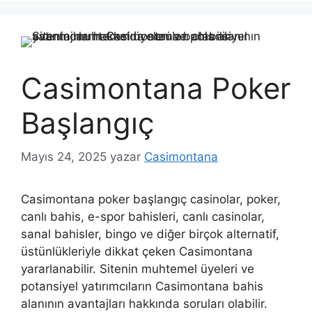
Casimontana Poker
Başlangıç
Mayıs 24, 2025
yazar
Casimontana
Casimontana poker başlangıç casinolar, poker,
canlı bahis, e-spor bahisleri, canlı casinolar,
sanal bahisler, bingo ve diğer birçok alternatif,
üstünlükleriyle dikkat çeken Casimontana
yararlanabilir. Sitenin muhtemel üyeleri ve
potansiyel yatırımcıların Casimontana bahis
alanının avantajları hakkında soruları olabilir.