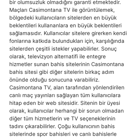
bir olumsuzluk olmadığını garanti etmektedir.
Maçları Casimontana TV ile görüntülemek,
bölgedeki kullanıcıların sitelerden en büyük
beklentileri kullananlara en büyük beklentileri
sağlamasıdır. Kullanıcılar sitelere girerken kendi
fonlarına katkıda bulundukları için, karşılığında
sitelerden çeşitli istekler yapabilirler. Sonuç
olarak, televizyon alternatifi ile entegre
hizmetler sunan bahis sitelerinin Casimontana
bahis sitesi gibi diğer sitelerin birkaç adım
önünde olduğu sonucuna varabiliriz.
Casimontana TV, alan tarafından yönlendirilen
canlı maç yayınları sağlayan tüm kullanıcılara
hitap eden bir web sitesidir. Sitenin bir üyesi
olarak, kullanıcılar herhangi bir sorun olmadan
diğer tüm hizmetlerin ve TV seçeneklerinin
tadını çıkarabilirler. Çoğu kullanıcının bahis
sitelerinde spor bahisleri ve canlı bahislerle