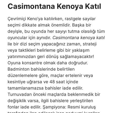
Casimontana Kenoya Katıl
Çevrimiçi Keno’ya katılırken, rastgele sayılar
seçimi dikkate almak önemlidir. Başka bir
deyişle, bu oyunda her sayıyı tutma olasılığı tüm
oyuncular için aynıdır.
Casimontana kenoya katıl
ile bir dizi seçim yapacağınız zaman, strateji
veya taktikleri belirleme gibi bir yaklaşım
yatırımınızdan geri dönüş sağlamayacaktır!
Oyuna konsantre olmak daha doğrudur.
Badminton bahislerinde belirtilen
düzenlemelere göre, maçlar ertelenir veya
kesintiye uğrarsa ve 48 saat içinde
tamamlanamazsa bahisler iade edilir.
Turnuvadan önceki maçlarda beklenmedik bir
değişiklik varsa, ilgili bahislere yerleştirilen
fonlar iade edilir. Şampiyona: Resmi kuruluş