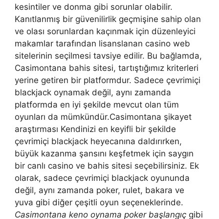
kesintiler ve donma gibi sorunlar olabilir.
Kanıtlanmış bir güvenilirlik geçmişine sahip olan
ve olası sorunlardan kaçınmak için düzenleyici
makamlar tarafından lisanslanan casino web
sitelerinin seçilmesi tavsiye edilir. Bu bağlamda,
Casimontana bahis sitesi, tartıştığımız kriterleri
yerine getiren bir platformdur. Sadece çevrimiçi
blackjack oynamak değil, aynı zamanda
platformda en iyi şekilde mevcut olan tüm
oyunları da mümkündür.Casimontana şikayet
araştırması Kendinizi en keyifli bir şekilde
çevrimiçi blackjack heyecanına daldırırken,
büyük kazanma şansını keşfetmek için saygın
bir canlı casino ve bahis sitesi seçebilirsiniz. Ek
olarak, sadece çevrimiçi blackjack oyununda
değil, aynı zamanda poker, rulet, bakara ve
yuva gibi diğer çeşitli oyun seçeneklerinde.
Casimontana keno oynama poker başlangıç
gibi