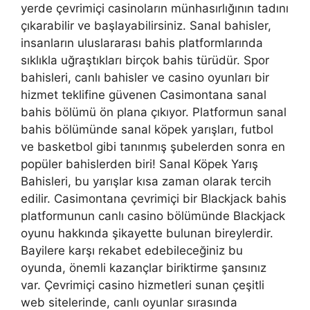
yerde çevrimiçi casinoların münhasırlığının tadını
çıkarabilir ve başlayabilirsiniz. Sanal bahisler,
insanların uluslararası bahis platformlarında
sıklıkla uğraştıkları birçok bahis türüdür. Spor
bahisleri, canlı bahisler ve casino oyunları bir
hizmet teklifine güvenen Casimontana sanal
bahis bölümü ön plana çıkıyor. Platformun sanal
bahis bölümünde sanal köpek yarışları, futbol
ve basketbol gibi tanınmış şubelerden sonra en
popüler bahislerden biri! Sanal Köpek Yarış
Bahisleri, bu yarışlar kısa zaman olarak tercih
edilir. Casimontana çevrimiçi bir Blackjack bahis
platformunun canlı casino bölümünde Blackjack
oyunu hakkında şikayette bulunan bireylerdir.
Bayilere karşı rekabet edebileceğiniz bu
oyunda, önemli kazançlar biriktirme şansınız
var. Çevrimiçi casino hizmetleri sunan çeşitli
web sitelerinde, canlı oyunlar sırasında