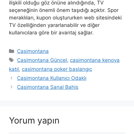
ilişkili olduğu göz önüne alındığında, TV
seçeneğinin önemli önem taşıdığı açıktır. Spor
meraklıları, kupon oluştururken web sitesindeki
TV özelliğinden yararlanabilir ve diğer
kullanıcılara göre bir avantaj sağlar.
Kategoriler
Casimontana
Etiketler
Casimontana Güncel
,
casimontana kenoya
katıl
,
casimontana poker başlangıç
Casimontana Kullanıcı Odaklı
Casimontana Sanal Bahis
Yorum yapın