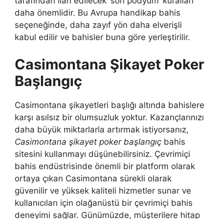
tarafından ilan edilecek ‘son podyum’ kuralları
daha önemlidir. Bu Avrupa handikap bahis
seçeneğinde, daha zayıf yön daha elverişli
kabul edilir ve bahisler buna göre yerleştirilir.
Casimontana Şikayet Poker
Başlangıç
Casimontana şikayetleri başlığı altında bahislere
karşı asılsız bir olumsuzluk yoktur. Kazançlarınızı
daha büyük miktarlarla artırmak istiyorsanız,
Casimontana şikayet poker başlangıç
bahis
sitesini kullanmayı düşünebilirsiniz. Çevrimiçi
bahis endüstrisinde önemli bir platform olarak
ortaya çıkan Casimontana sürekli olarak
güvenilir ve yüksek kaliteli hizmetler sunar ve
kullanıcıları için olağanüstü bir çevrimiçi bahis
deneyimi sağlar. Günümüzde, müşterilere hitap