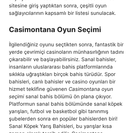
sitesine giriş yaptıktan sonra, çeşitli oyun
sağlayıcılarının kapsamlı bir listesi sunulacak.
Casimontana Oyun Seçimi
İlgilendiğiniz oyunu seçtikten sonra, fantastik bir
yerde çevrimiçi casinoların münhasırlığının tadını
çıkarabilir ve başlayabilirsiniz. Sanal bahisler,
insanların uluslararası bahis platformlarında
sıklıkla uğraştıkları birçok bahis türüdür. Spor
bahisleri, canlı bahisler ve casino oyunları bir
hizmet teklifine güvenen
Casimontana oyun
seçimi
sanal bahis bölümü ön plana çıkıyor.
Platformun sanal bahis bölümünde sanal köpek
yarışları, futbol ve basketbol gibi tanınmış
şubelerden sonra en popüler bahislerden biri!
Sanal Köpek Yarış Bahisleri, bu yarışlar kısa