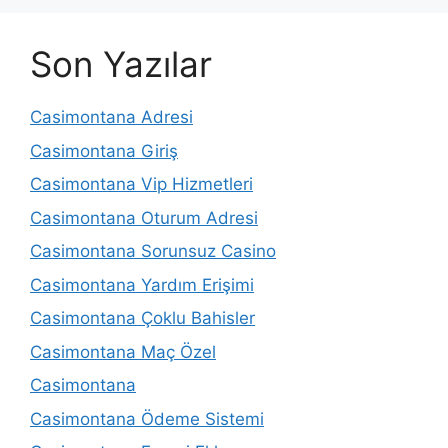
Son Yazılar
Casimontana Adresi
Casimontana Giriş
Casimontana Vip Hizmetleri
Casimontana Oturum Adresi
Casimontana Sorunsuz Casino
Casimontana Yardım Erişimi
Casimontana Çoklu Bahisler
Casimontana Maç Özel
Casimontana
Casimontana Ödeme Sistemi